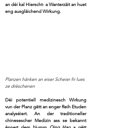
an déi kal Hierscht- a Wanterzäit an huet 
eng ausgläichend Wirkung.
Planzen hänken an eiser Scheier fir lues 
ze drëschenen
Déi potentiell medizinesch Wirkung 
vun der Planz gëtt an enger Reih Etuden 
analyséiert. An der traditioneller 
chinesescher Medizin ass se bekannt 
ënnert dem Numm 
Qing Hao
 a gëtt 