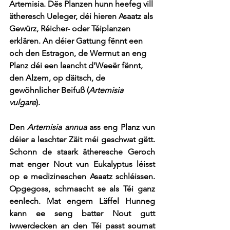
Artemisia. Dës Planzen hunn heefeg vill 
ätheresch Ueleger, déi hieren Asaatz als 
Gewürz, Réicher- oder Téiplanzen 
erklären. An déier Gattung fënnt een 
och den Estragon, de Wermut an eng 
Planz déi een laancht d'Weeër fënnt, 
den Alzem, op däitsch, de 
gewöhnlicher Beifuß (
Artemisia 
vulgare
). 
Den 
Artemisia annua
 ass eng Planz vun 
déier a leschter Zäit méi geschwat gëtt. 
Schonn de staark ätheresche Geroch 
mat enger Nout vun Eukalyptus léisst 
op e medizineschen Asaatz schléissen. 
Opgegoss, schmaacht se als Téi ganz 
eenlech. Mat engem Läffel Hunneg 
kann ee seng batter Nout gutt 
iwwerdecken an den Téi passt soumat 