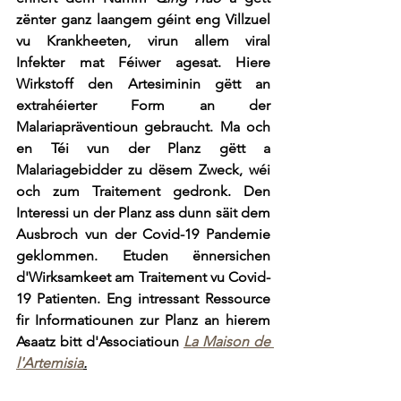
zënter ganz laangem géint eng Villzuel 
vu Krankheeten, virun allem viral 
Infekter mat Féiwer agesat. Hiere 
Wirkstoff den Artesiminin gëtt an 
extrahéierter Form an der 
Malariapräventioun gebraucht. Ma och 
en Téi vun der Planz gëtt a 
Malariagebidder zu dësem Zweck, wéi 
och zum Traitement gedronk. Den 
Interessi un der Planz ass dunn säit dem 
Ausbroch vun der Covid-19 Pandemie 
geklommen. Etuden ënnersichen 
d'Wirksamkeet am Traitement vu Covid-
19 Patienten. Eng intressant Ressource 
fir Informatiounen zur Planz an hierem 
Asaatz bitt d'Associatioun 
La Maison de 
l'Artemisia
.