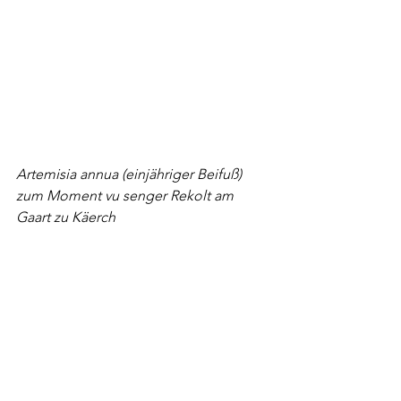
Artemisia annua (einjähriger Beifuß) 
zum Moment vu senger Rekolt am 
Gaart zu Käerch