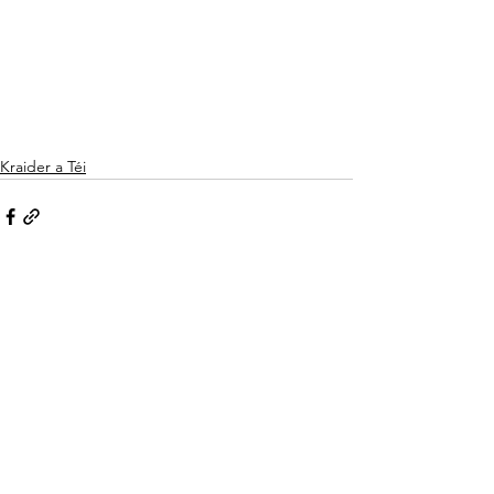
Kraider a Téi
See All
Recent Posts