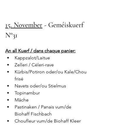
15. November
 - Geméiskuerf 
N°31
An all Kuerf / dans chaque panier:
Kappzalot/Laitue
Zelleri / Céleri-rave
Kürbis/Potiron oder/ou Kale/Chou 
frisé
Navets oder/ou Stielmus
Topinambur
Mâche
Pastinaken / Panais vum/de 
Biohaff Fischbach
Choufleur vum/de Biohaff Kleer