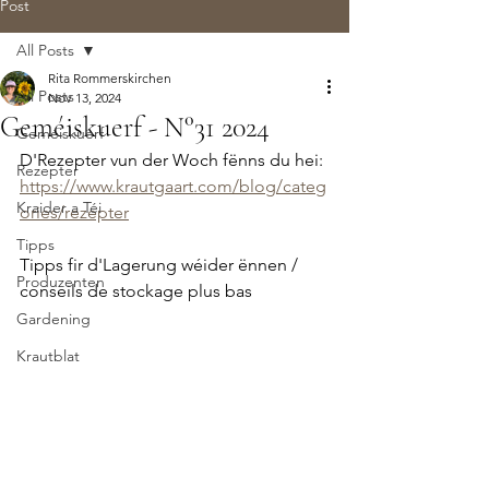
Post
All Posts
Rita Rommerskirchen
All Posts
Nov 13, 2024
Geméiskuerf - N°31 2024
Geméiskuerf
D'Rezepter vun der Woch fënns du hei: 
Rezepter
https://www.krautgaart.com/blog/categ
Kraider a Téi
ories/rezepter
Tipps
Tipps fir d'Lagerung wéider ënnen / 
Produzenten
conseils de stockage plus bas
Gardening
Krautblat