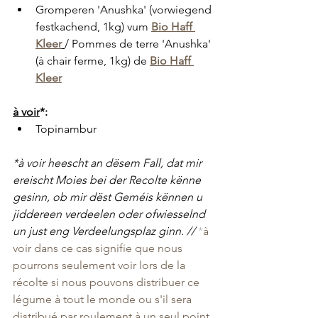
Gromperen 'Anushka' (vorwiegend 
festkachend, 1kg) vum 
Bio Haff 
Kleer
/ Pommes de terre 'Anushka' 
(à chair ferme, 1kg) de
Bio Haff 
Kleer
à voir
*: 
Topinambur
*à voir heescht an dësem Fall, dat mir 
ereischt Moies bei der Recolte kënne 
gesinn, ob mir dëst Geméis kënnen u 
jiddereen verdeelen oder ofwiesselnd 
un just eng Verdeelungsplaz ginn. // 
*
à 
voir dans ce cas signifie que nous 
pourrons seulement voir lors de la 
récolte si nous pouvons distribuer ce 
légume à tout le monde ou s'il sera 
distribué par roulement à un seul point 