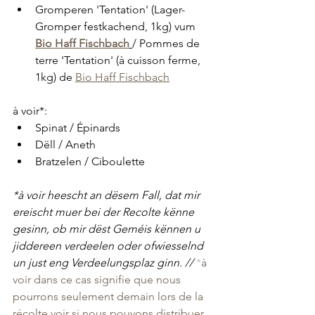
Gromperen 'Tentation' (Lager-
Gromper festkachend, 1kg) vum 
Bio Haff Fischbach
/ Pommes de 
terre 'Tentation' (à cuisson ferme, 
1kg) de 
Bio Haff Fischbach
à voir*: 
Spinat / Épinards
Dëll / Aneth
Bratzelen / Ciboulette
*à voir heescht an dësem Fall, dat mir 
ereischt muer bei der Recolte kënne 
gesinn, ob mir dëst Geméis kënnen u 
jiddereen verdeelen oder ofwiesselnd 
un just eng Verdeelungsplaz ginn. // 
*
à 
voir dans ce cas signifie que nous 
pourrons seulement demain lors de la 
récolte voir si nous pouvons distribuer 