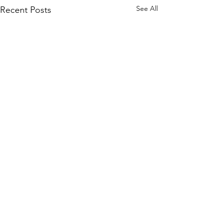
See All
Recent Posts
Comments
Geméiskuerf - N°15
Geméiskuerf - N°16 2026