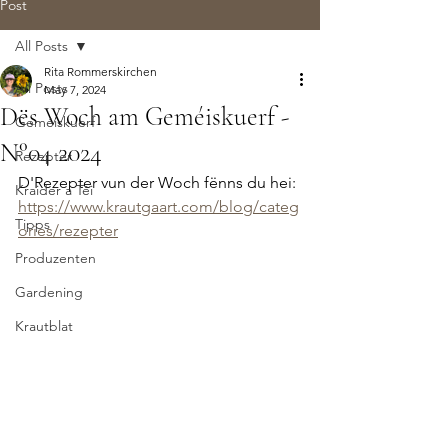
Post
All Posts
Rita Rommerskirchen
All Posts
May 7, 2024
Dës Woch am Geméiskuerf -
Geméiskuerf
N°04 2024
Rezepter
D'Rezepter vun der Woch fënns du hei: 
Kraider a Téi
https://www.krautgaart.com/blog/categ
Tipps
ories/rezepter
Produzenten
Gardening
Krautblat