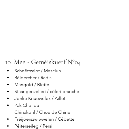
10. Mee - Geméiskuerf N°04
Schnëttzalot / Mesclun
Réidercher / Radis 
Mangold / Blette
Staangenzelleri / céleri-branche
Jonke Knuewelek / Aillet
Pak Choi ou 
Chinakohl / Chou de Chine
Fréijoerszwiwwelen / Cébette
Péiterseileg / Persil