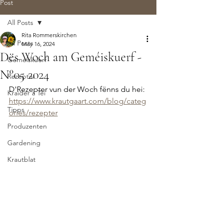
Post
All Posts
Rita Rommerskirchen
All Posts
May 16, 2024
Dës Woch am Geméiskuerf -
Geméiskuerf
N°05 2024
Rezepter
D'Rezepter vun der Woch fënns du hei: 
Kraider a Téi
https://www.krautgaart.com/blog/categ
Tipps
ories/rezepter
Produzenten
Gardening
Krautblat