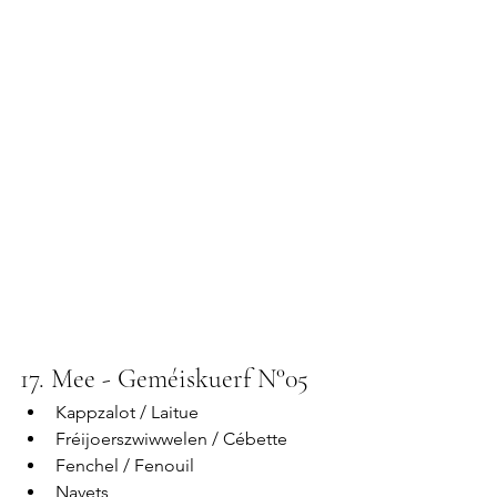
17. Mee - Geméiskuerf N°05
Kappzalot / Laitue
Fréijoerszwiwwelen / Cébette 
Fenchel / Fenouil
Navets