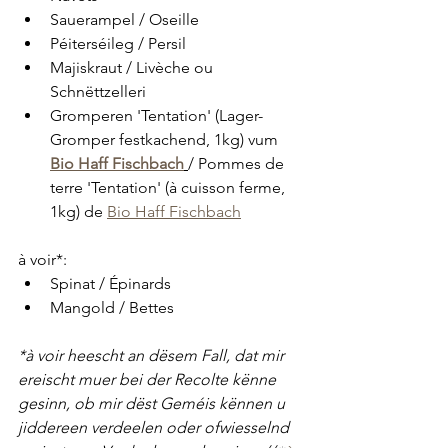
Sauerampel / Oseille
Péiterséileg / Persil
Majiskraut / Livèche ou 
Schnëttzelleri
Gromperen 'Tentation' (Lager-
Gromper festkachend, 1kg) vum 
Bio Haff Fischbach
/ Pommes de 
terre 'Tentation' (à cuisson ferme, 
1kg) de 
Bio Haff Fischbach
à voir*: 
Spinat / Épinards
Mangold / Bettes
*à voir heescht an dësem Fall, dat mir 
ereischt muer bei der Recolte kënne 
gesinn, ob mir dëst Geméis kënnen u 
jiddereen verdeelen oder ofwiesselnd 