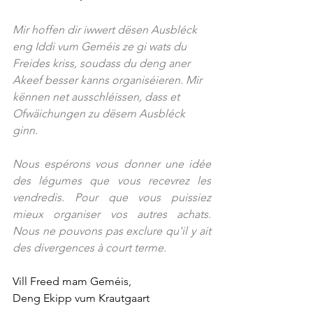
Mir hoffen dir iwwert dësen Ausbléck 
eng Iddi vum Geméis ze gi wats du 
Freides kriss, soudass du deng aner 
Akeef besser kanns organiséieren. Mir 
kënnen net ausschléissen, dass et 
Ofwäichungen zu dësem Ausbléck 
ginn.
Nous espérons vous donner une idée 
des légumes que vous recevrez les 
vendredis. Pour que vous puissiez 
mieux organiser vos autres achats. 
Nous ne pouvons pas exclure qu'il y ait 
des divergences à court terme.
Vill Freed mam Geméis, 
Deng Ekipp vum Krautgaart