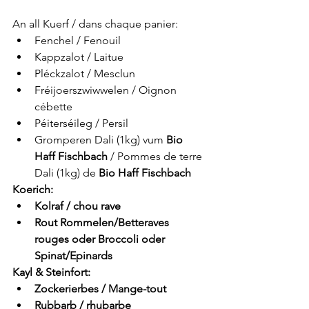
An all Kuerf / dans chaque panier:
Fenchel / Fenouil
Kappzalot / Laitue
Pléckzalot / Mesclun
Fréijoerszwiwwelen / Oignon 
cébette
Péiterséileg / Persil
Gromperen Dali (1kg) vum 
Bio 
Haff Fischbach
 / Pommes de terre 
Dali (1kg) de 
Bio Haff Fischbach
Koerich:
Kolraf / chou rave
Rout Rommelen/Betteraves 
rouges oder Broccoli oder 
Spinat/Epinards
Kayl & Steinfort:
Zockerierbes / Mange-tout
Rubbarb / rhubarbe