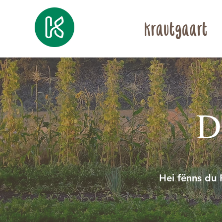
D
Hei fënns du 