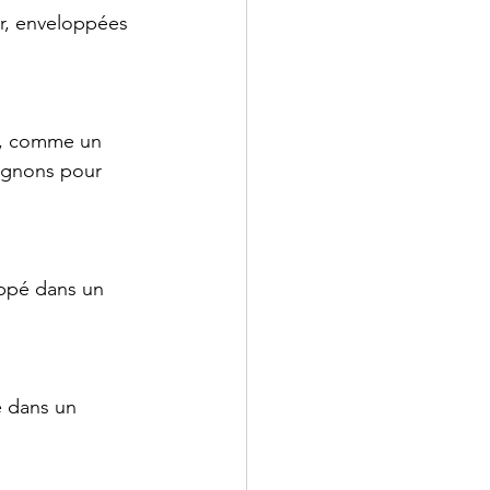
r, enveloppées 
é, comme un 
oignons pour 
oppé dans un 
é dans un 