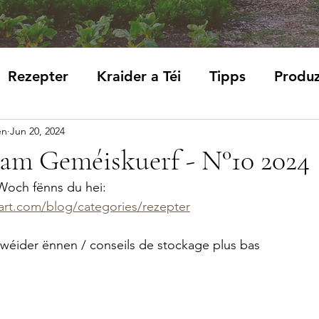
Rezepter
Kraider a Téi
Tipps
Produ
en
Jun 20, 2024
am Geméiskuerf - N°10 2024
Woch fënns du hei: 
art.com/blog/categories/rezepter
 wéider ënnen / conseils de stockage plus bas