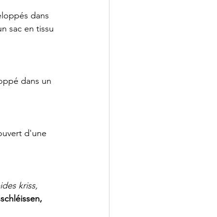
eloppés dans 
n sac en tissu 
loppé dans un 
ouvert d'une 
des kriss, 
schléissen, 