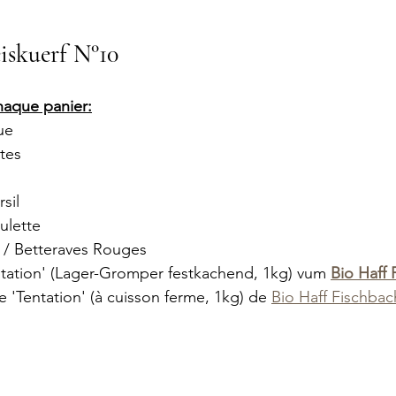
éiskuerf N°10
chaque panier:
ue
tes
rsil
ulette
/ Betteraves Rouges
ation' (Lager-Gromper festkachend, 1kg) vum 
Bio Haff 
'Tentation' (à cuisson ferme, 1kg) de 
Bio Haff Fischbac