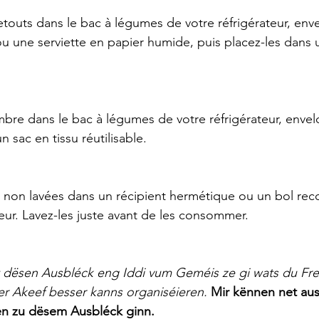
outs dans le bac à légumes de votre réfrigérateur, env
 une serviette en papier humide, puis placez-les dans u
bre dans le bac à légumes de votre réfrigérateur, enve
 sac en tissu réutilisable.
s non lavées dans un récipient hermétique ou un bol rec
teur. Lavez-les juste avant de les consommer.
t dësen Ausbléck eng Iddi vum Geméis ze gi wats du Frei
r Akeef besser kanns organiséieren.
Mir kënnen net aus
n zu dësem Ausbléck ginn.