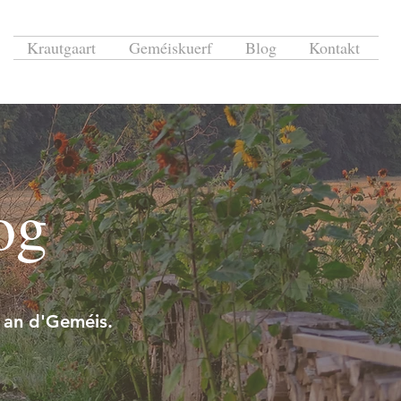
Krautgaart
Geméiskuerf
Blog
Kontakt
og
 an d'Geméis.