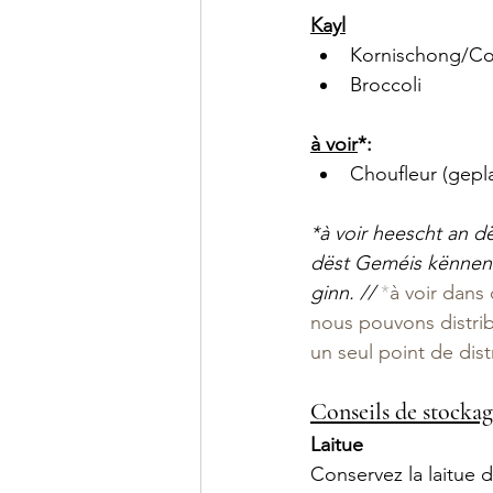
Kayl
Kornischong/C
Broccoli
à voir
*: 
Choufleur (gepla
*à voir heescht an d
dëst Geméis kënnen 
ginn. // 
*
à voir dans 
nous pouvons distrib
un seul point de dist
Conseils de stocka
Laitue
Conservez la laitue 