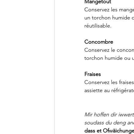
Mangetout
Conservez les manget
un torchon humide ou
réutilisable.
Concombre
Conservez le concom
torchon humide ou un
Fraises
Conservez les fraise
assiette au réfrigéra
Mir hoffen dir iwwer
soudass du deng ane
dass et Ofwäichunge