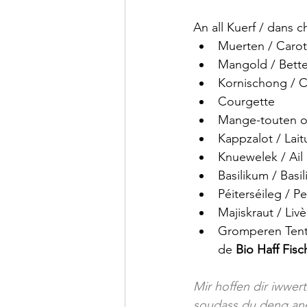
An all Kuerf / dans 
Muerten / Carot
Mangold / Bett
Kornischong /
Courgette
Mange-touten o
Kappzalot / Lait
Knuewelek / Ail 
Basilikum / Basil
Péiterséileg / Pe
Majiskraut / Liv
Gromperen Tenta
de 
Bio Haff Fis
Mir hoffen dir iwwer
soudass du deng ane