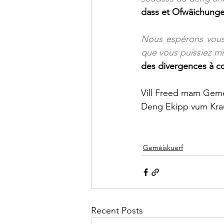
dass et Ofwäichunge
Nous espérons vous 
que vous puissiez mi
des divergences à co
Vill Freed mam Gemé
Deng Ekipp vum Kra
Geméiskuerf
Recent Posts