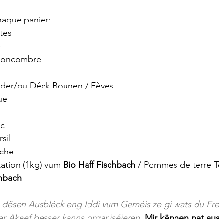
chaque panier:
tes 
e
 Concombre
der/ou Déck Bounen / Fèves
ue
ic
rsil
èche
tion (1kg) vum 
Bio Haff Fischbach
 / Pommes de terre Te
chbach
t dësen Ausbléck eng Iddi vum Geméis ze gi wats du Frei
r Akeef besser kanns organiséieren. 
Mir kënnen net aus