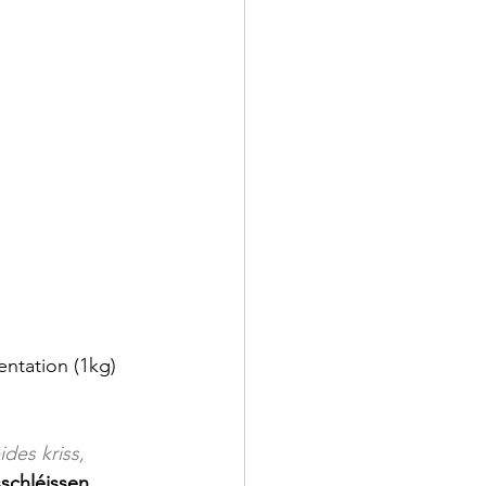
ntation (1kg) 
des kriss, 
schléissen, 