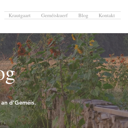
Krautgaart
Geméiskuerf
Blog
Kontakt
og
 an d'Geméis.