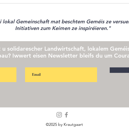
déi lokal Gemeinschaft mat beschtem Geméis ze versuer
Initiativen zum Keimen ze inspiréieren."
t u solidarescher Landwirtschaft, lokalem Geméis
u? Iwwert eisen Newsletter bleifs du um Coura
©2025 by Krautgaart