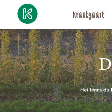
D
Hei fënns du 