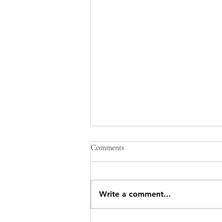
Comments
Write a comment...
Geméiskuerf - N°17 2026