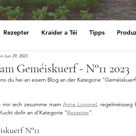
Rezepter
Kraider a Téi
Tipps
Produ
en
Jun 29, 2023
am Geméiskuerf - N°11 2023
s du hei an eisem Blog an der Kategorie "Geméiskuerf
re mir iech zesumme mam 
Anne Lommel
, regelméisseg k
Kuckt dofir an d'Kategorie "
Rezepter
".
iskuerf N°11