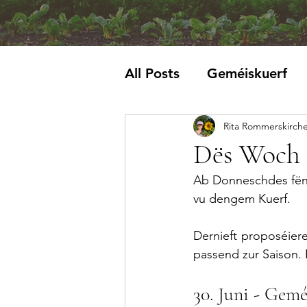
All Posts
Geméiskuerf
Rita Rommerskirch
Krautblat
Dës Woch 
Ab Donneschdes fënn
vu dengem Kuerf. 
Dernieft proposéie
passend zur Saison. 
30. Juni - Gemé