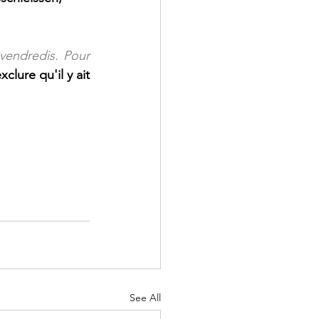
endredis. Pour 
lure qu'il y ait 
See All