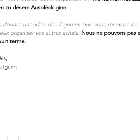
n zu dësem Ausbléck ginn.
donner une idée des légumes que vous recevrez les v
eux organiser vos autres achats. 
Nous ne pouvons pas exc
urt terme.
is, 
utgaart