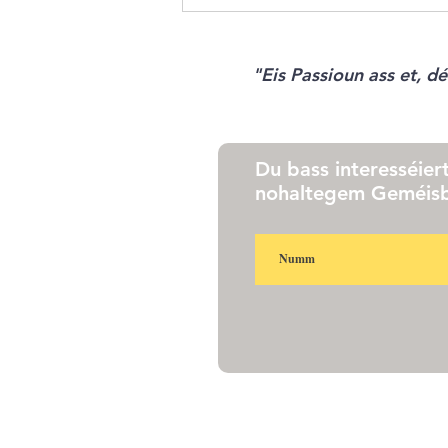
"Eis Passioun ass et, 
Du bass interesséier
nohaltegem Geméisba