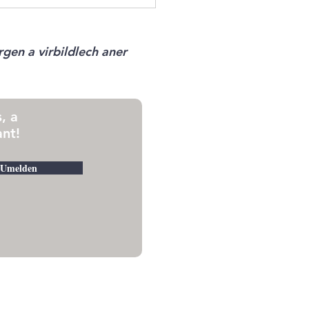
gen a virbildlech aner
, a
nt!
Umelden