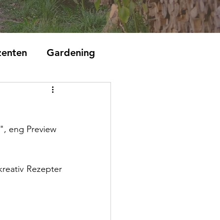
zenten
Gardening
", eng Preview 
reativ Rezepter 