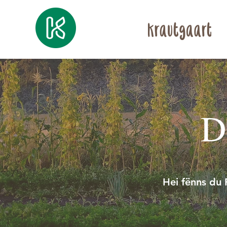
D
Hei fënns du 