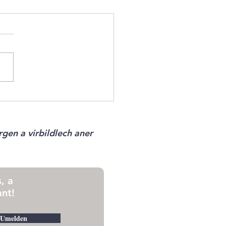
skuerf - N°15 2026
gen a virbildlech aner
, a
nt!
Umelden