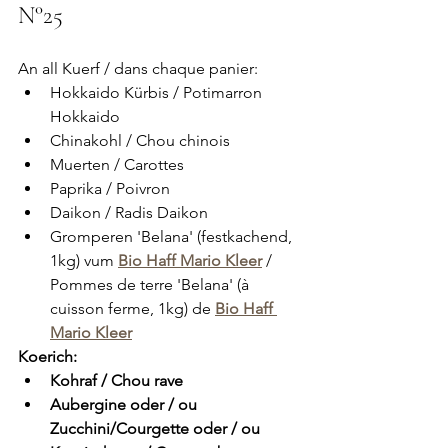
N°25
An all Kuerf / dans chaque panier:
Hokkaido Kürbis / Potimarron 
Hokkaido
Chinakohl / Chou chinois
Muerten / Carottes
Paprika / Poivron
Daikon / Radis Daikon
Gromperen 'Belana' (festkachend, 
1kg) vum 
Bio Haff Mario Kleer
 / 
Pommes de terre 'Belana' (à 
cuisson ferme, 1kg) de 
Bio Haff 
Mario Kleer
Koerich:
Kohraf / Chou rave
Aubergine oder / ou 
Zucchini/Courgette oder / ou 