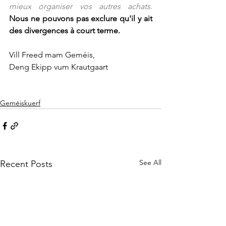
mieux organiser vos autres achats. 
Nous ne pouvons pas exclure qu'il y ait 
des divergences à court terme.
Vill Freed mam Geméis, 
Deng Ekipp vum Krautgaart
Geméiskuerf
See All
Recent Posts