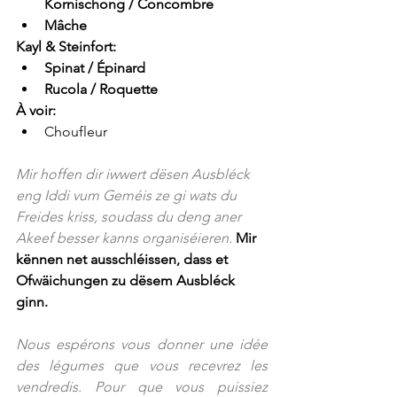
Kornischong / Concombre
Mâche
Kayl & Steinfort:
Spinat / Épinard
Rucola / Roquette
À voir: 
Choufleur
Mir hoffen dir iwwert dësen Ausbléck 
eng Iddi vum Geméis ze gi wats du 
Freides kriss, soudass du deng aner 
Akeef besser kanns organiséieren. 
Mir 
kënnen net ausschléissen, dass et 
Ofwäichungen zu dësem Ausbléck 
ginn.
Nous espérons vous donner une idée 
des légumes que vous recevrez les 
vendredis. Pour que vous puissiez 