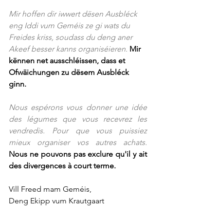
Mir hoffen dir iwwert dësen Ausbléck 
eng Iddi vum Geméis ze gi wats du 
Freides kriss, soudass du deng aner 
Akeef besser kanns organiséieren. 
Mir 
kënnen net ausschléissen, dass et 
Ofwäichungen zu dësem Ausbléck 
ginn.
Nous espérons vous donner une idée 
des légumes que vous recevrez les 
vendredis. Pour que vous puissiez 
mieux organiser vos autres achats. 
Nous ne pouvons pas exclure qu'il y ait 
des divergences à court terme.
Vill Freed mam Geméis, 
Deng Ekipp vum Krautgaart