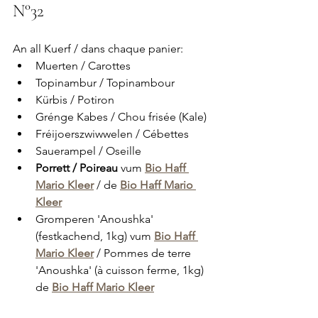
N°32
An all Kuerf / dans chaque panier:
Muerten / Carottes
Topinambur / Topinambour
Kürbis / Potiron
Grénge Kabes / Chou frisée (Kale)
Fréijoerszwiwwelen / Cébettes 
Sauerampel / Oseille
Porrett / Poireau 
vum 
Bio Haff 
Mario Kleer
 / de 
Bio Haff Mario 
Kleer
Gromperen 'Anoushka' 
(festkachend, 1kg) vum 
Bio Haff 
Mario Kleer
 / Pommes de terre 
'Anoushka' (à cuisson ferme, 1kg) 
de 
Bio Haff Mario Kleer