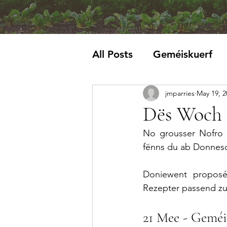
All Posts
Geméiskuerf
jmparries
May 19, 2
Krautblat
Dës Woch 
No grousser Nofro 
fënns du ab Donnesc
Doniewent propos
Rezepter passend zur
21 Mee - Geméi