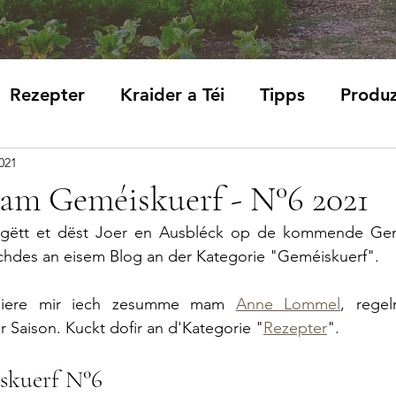
Rezepter
Kraider a Téi
Tipps
Produ
021
am Geméiskuerf - N°6 2021
gëtt et dëst Joer en Ausbléck op de kommende Gemé
hdes an eisem Blog an der Kategorie "Geméiskuerf". 
éiere mir iech zesumme mam 
Anne Lommel
, regel
 Saison. Kuckt dofir an d'Kategorie "
Rezepter
".
skuerf N°6