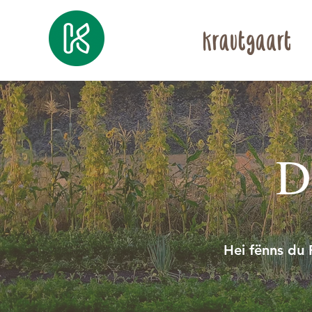
D
Hei fënns du 