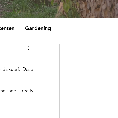
zenten
Gardening
iskuerf. Dëse 
méisseg kreativ 