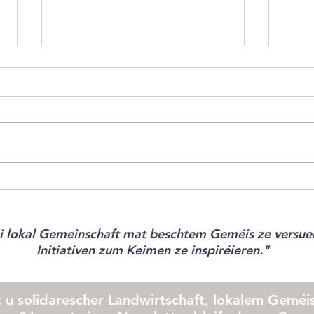
Geméi
Geméiskuerf - N°16 2026
déi lokal Gemeinschaft mat beschtem Geméis ze versuer
Initiativen zum Keimen ze inspiréieren."
t u solidarescher Landwirtschaft, lokalem Geméis