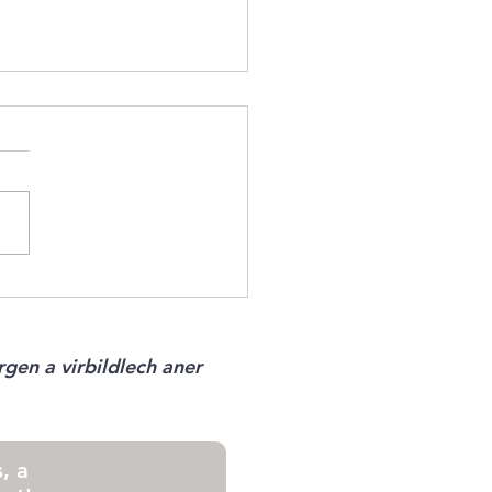
skuerf - N°15 2026
gen a virbildlech aner
, a