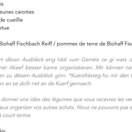
is
eunes carottes 
de cueillie
aitue
ohaff Fischbach Reiff / pommes de terre de Biohaff Fis
rt dësen Ausbléck eng Iddi vum Geméis ze gi wats du 
r Akeef besser kanns organiséieren. Mir kënnen net 
n zu dësem Ausbléck ginn. *Kuerzfrësteg hu mir den R
 an se dofir net an de Kuerf gemaach.
donner une idée des légumes que vous recevrez les ven
eux organiser vos autres achats. Nous ne pouvons pas ex
à court terme.
is, 