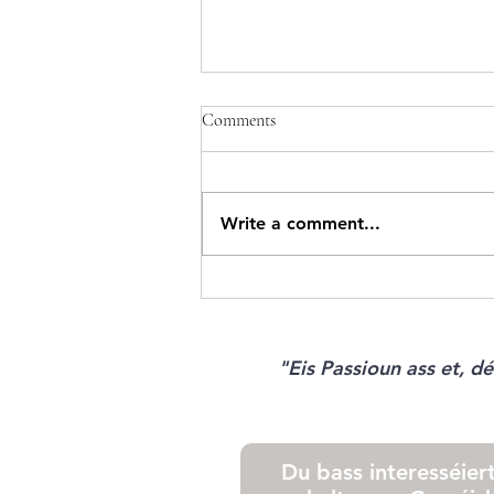
Comments
Write a comment...
Geméiskuerf - N°17 2026
"Eis Passioun ass et, 
Du bass interesséier