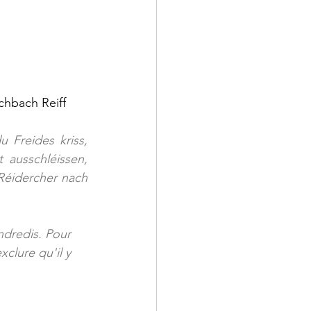
chbach Reiff
Freides kriss, 
ausschléissen, 
éidercher nach 
dredis. Pour 
clure qu'il y 