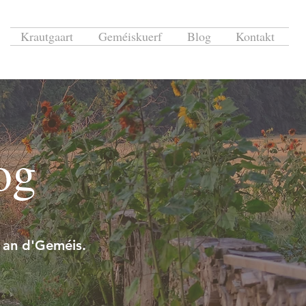
Krautgaart
Geméiskuerf
Blog
Kontakt
og
 an d'Geméis.