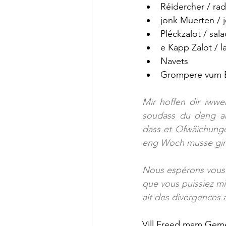
Réidercher / rad
jonk Muerten / j
Pléckzalot / sala
e Kapp Zalot / l
Navets
Grompere vum Bi
Mir hoffen dir iwwe
soudass du deng ane
dass et Ofwäichunge
eng Woch musse ginn
Nous espérons vous 
que vous puissiez mi
ait des divergences 
Vill Freed mam Gemé