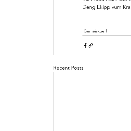
Deng Ekipp vum Kra
Geméiskuerf
Recent Posts