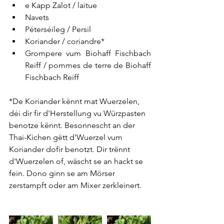
e Kapp Zalot / laitue
Navets
Péterséileg / Persil
Koriander / coriandre*
Grompere vum Biohaff Fischbach 
Reiff / pommes de terre de Biohaff 
Fischbach Reiff
*De Koriander kënnt mat Wuerzelen, 
déi dir fir d'Herstellung vu Würzpasten 
benotze kënnt. Besonnescht an der 
Thai-Kichen gëtt d'Wuerzel vum 
Koriander dofir benotzt. Dir trënnt 
d'Wuerzelen of, wäscht se an hackt se 
fein. Dono ginn se am Mörser 
zerstampft oder am Mixer zerkleinert.