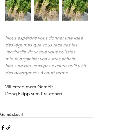
Nous espérons vous donner une idée 
des légumes que vous recevrez les 
vendredis. Pour que vous puissiez 
mieux organiser vos autres achats. 
Nous ne pouvons pas exclure qu'il y ait 
des divergences à court terme.
Vill Freed mam Geméis, 
Deng Ekipp vum Krautgaart
Geméiskuerf