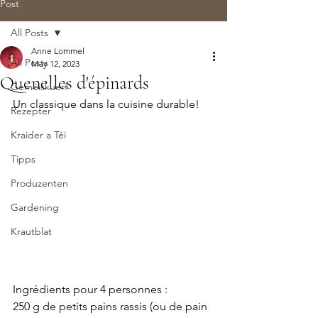
Post
All Posts
Anne Lommel
All Posts
May 12, 2023
Quenelles d'épinards
Geméiskuerf
Un classique dans la cuisine durable! 
Rezepter
Kraider a Téi
Tipps
Produzenten
Gardening
Krautblat
Ingrédients pour 4 personnes :
250 g de petits pains rassis (ou de pain 