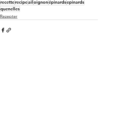
recette
recipe
ail
oignon
épinards
epinards
quenelles
Rezepter
See All
Recent Posts