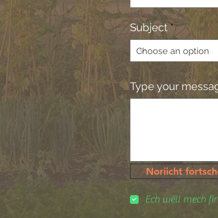
Subject
Type your message
Noriicht fortsc
Ech wëll mech fi