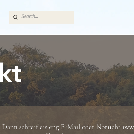
kt
 Dann schreif eis eng E-Mail oder Noriicht iww