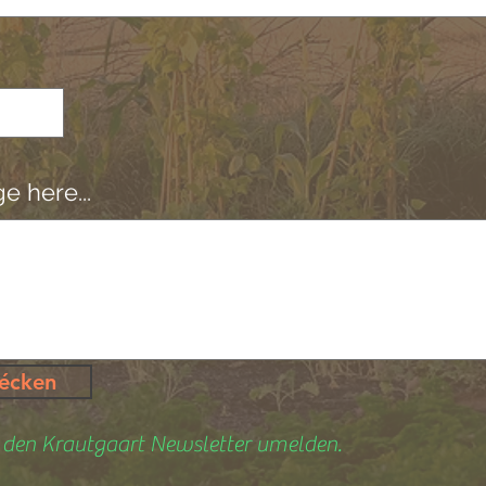
 here...
hécken
r den Krautgaart Newsletter umelden.