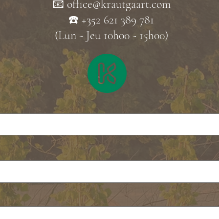
📧
office@krautgaart.com
☎️ +352 621 389 781
(Lun - Jeu 10h00 - 15h00)