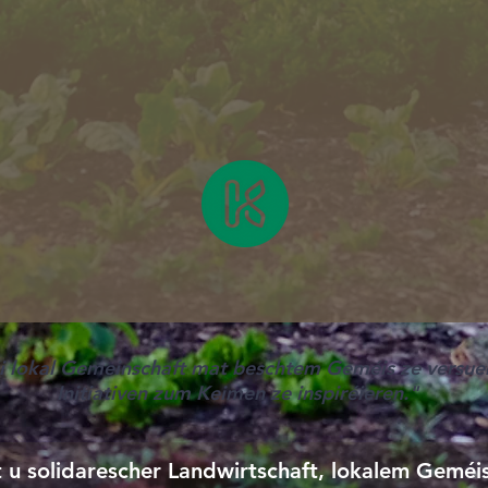
déi lokal Gemeinschaft mat beschtem Geméis ze versuer
Initiativen zum Keimen ze inspiréieren."
t u solidarescher Landwirtschaft, lokalem Geméis