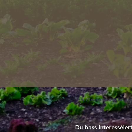
"Eis Passioun ass et, 
Du bass interesséier