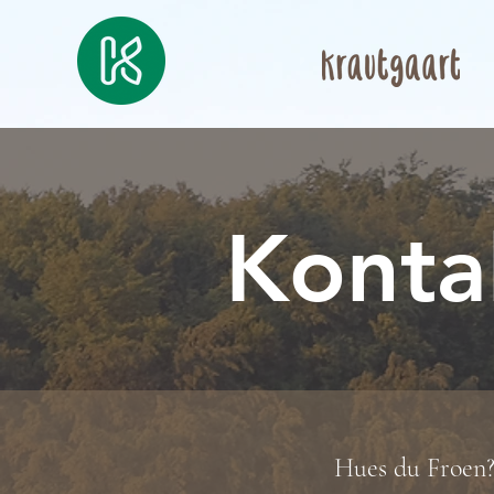
Konta
Hues du Froen?