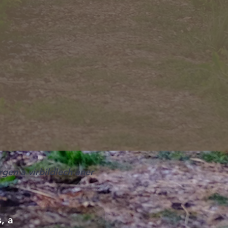
gen a virbildlech aner
, a