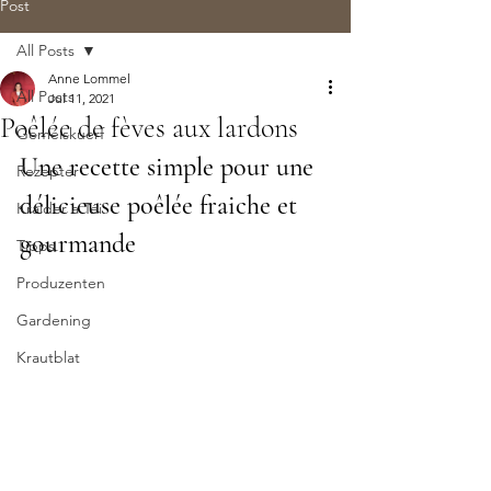
Post
All Posts
Anne Lommel
All Posts
Jul 11, 2021
Poêlée de fèves aux lardons
Geméiskuerf
Une recette simple pour une 
Rezepter
délicieuse poêlée fraiche et 
Kraider a Téi
gourmande
Tipps
Produzenten
Gardening
Krautblat