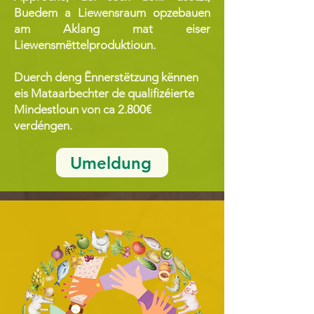
Buedem a Liewensraum opzebauen
am Aklang mat eiser
Liewensmëttelproduktioun.
Duerch deng Ënnerstëtzung kënnen
eis Mataarbechter de qualifizéierte
Mindestloun von ca 2.800€
verdéngen.
Umeldung