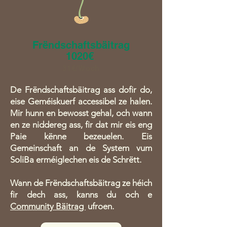
Frëndschaftsbäitrag
1020€
31€/Woch
De Frëndschaftsbäitrag ass dofir do,
eise Geméiskuerf accessibel ze halen.
Mir hunn en bewosst gehal, och wann
en ze niddereg ass, fir dat mir eis eng
Paie kënne bezeuelen. Eis
Gemeinschaft an de System vum
SoliBa erméiglechen eis de Schrëtt.
Wann de Frëndschaftsbäitrag ze héich
fir dech ass, kanns du och e
Community Bäitrag
ufroen.