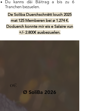
Du kanns däi Bäitrag a bis zu 6
Tranchen bezuelen.
De Soliba Duerchschnëtt louch 2025
mat 125 Memberen bei ø 1.274 €.
Doduerch konnte mir eis e Salaire vun
+/- 2.800€ ausbezuelen.
0€
Ø SoliBa 2026