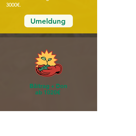
3000€.
Umeldung
Bäitrag + Don
ab 1020€
Als SIS (société d'impact sociétal) hu
mir eis ver-schidden Kriteren gesat, fir
eisen
ekosozialen Impakt
op eis