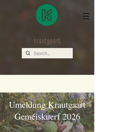
Umeldung Krautgaart
Geméiskuerf 2026