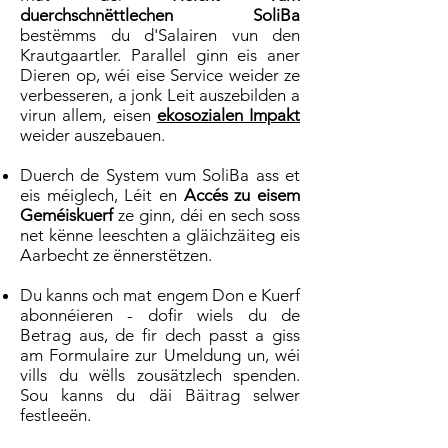
duerchschnëttlechen SoliBa
bestëmms du d'Salairen vun den
Krautgaartler. Parallel ginn eis aner
Dieren op, wéi eise Service weider ze
verbesseren, a jonk Leit auszebilden a
virun allem, eisen
ekosozialen Impakt
weider auszebauen.
Duerch de System vum SoliBa ass et
eis méiglech, Léit en
Accés zu eisem
Geméiskuerf
ze ginn, déi en sech soss
net kënne leeschten a gläichzäiteg eis
Aarbecht ze ënnerstëtzen.
Du kanns och mat engem Don e Kuerf
abonnéieren - dofir wiels du de
Betrag aus, de fir dech passt a giss
am Formulaire zur Umeldung un, wéi
vills du wëlls zousätzlech spenden.
Sou kanns du däi Bäitrag selwer
festleeën.