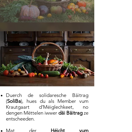
Duerch de solidaresche Bäitrag
(
S
oliBa
), hues du als Member vum
Krautgaart d’Méiglechkeet, no
dengen Mëttelen iwwer
däi Bäitrag
ze
entscheeden.
Mat der
Héicht vum