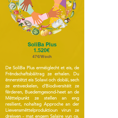
SoliBa Plus
1.520€
47€/Woch
De SoliBa Plus erméiglecht et eis, de
Frëndschaftsbäitrag ze erhalen. Du
ënnerstëtzt eis Solawi och dobäi, sech
ze entweckelen, d'Biodiversitéit ze
fërderen, Buedemgesond-heet an de
Mëttelpunkt ze stellen an eng
resilient, nohalteg Approche an der
Liewensmëttelproduktioun virun ze
dreiwen - mat engem Salaire vun ca.