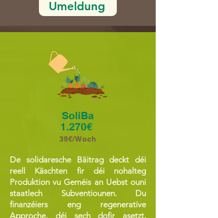
Umeldung
SoliBa
1.270€
39€/Woch
De solidaresche Bäitrag deckt déi
reell Käschten fir déi nohalteg
Produktion vu Geméis an Uebst ouni
staatlech Subventiounen. Du
finanzéiers eng regenerative
Approche, déi sech dofir asetzt,