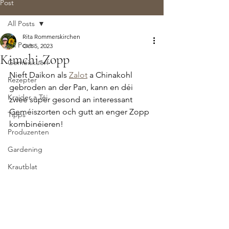
Post
All Posts
Rita Rommerskirchen
All Posts
Oct 5, 2023
Kimchi-Zopp
Geméiskuerf
Nieft Daikon als 
Zalot
 a Chinakohl 
Rezepter
gebroden an der Pan, kann en déi 
Kraider a Téi
zwee super gesond an interessant 
Geméiszorten och gutt an enger Zopp 
Tipps
kombinéieren!
Produzenten
Gardening
Krautblat