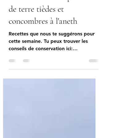
carottes, Nouilles sautées,
Salade fraîche de pommes
de terre tièdes et
concombres à l'aneth
Recettes que nous te suggérons pour
cette semaine. Tu peux trouver les
conseils de conservation ici:
https://www.krautgaart.com/post/gem
éiskuerf-n-15-2026 Brochettes de
Halloumi et Shishito, Drizzle Miel Épicé
& Fumé Temps de préparation : 10 min
(+ 30 min pour faire tremper les pics)
Temps de cuisson : 15 min Portions : 4
personnes Ingrédients Pour les
brochettes : 130 g de piments shishito
(lavés, laissés entiers avec la tige) 2