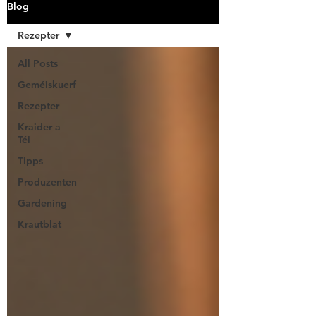
Blog
Rezepter
All Posts
Geméiskuerf
Rezepter
Kraider a
Téi
Tipps
Produzenten
Gardening
Krautblat