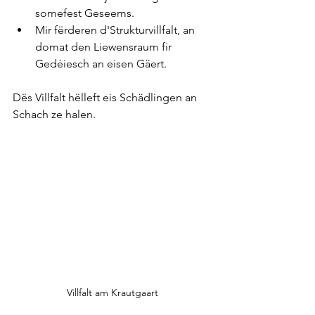
somefest Geseems.
Mir fërderen d'Strukturvillfalt, an 
domat den Liewensraum fir 
Gedéiesch an eisen Gäert. 
Dës Villfalt hëlleft eis Schädlingen an 
Schach ze halen. 
Villfalt am Krautgaart