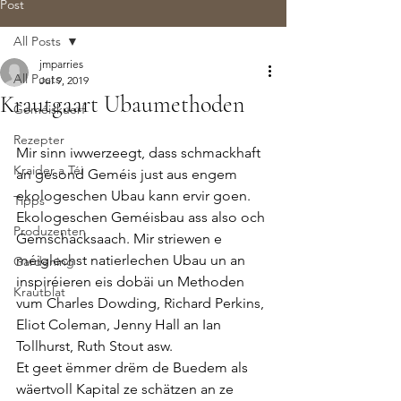
Post
All Posts
jmparries
All Posts
Jul 9, 2019
Krautgaart Ubaumethoden
Geméiskuerf
Rezepter
Mir sinn iwwerzeegt, dass schmackhaft 
Kraider a Téi
an gesond Geméis just aus engem 
ekologeschen Ubau kann ervir goen. 
Tipps
Ekologeschen Geméisbau ass also och 
Produzenten
Gemschacksaach. Mir striewen e 
méiglechst natierlechen Ubau un an 
Gardening
inspiréieren eis dobäi un Methoden 
Krautblat
vum Charles Dowding, Richard Perkins, 
Eliot Coleman, Jenny Hall an Ian 
Tollhurst, Ruth Stout asw. 
Et geet ëmmer drëm de Buedem als 
wäertvoll Kapital ze schätzen an ze 