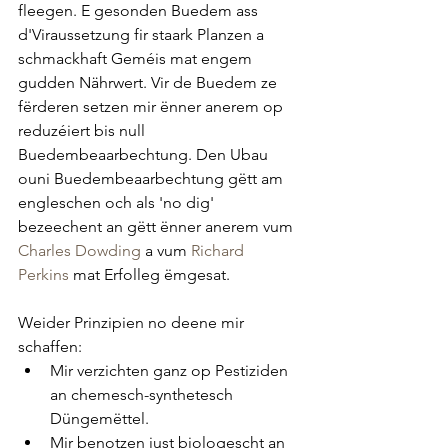
fleegen. E gesonden Buedem ass 
d'Viraussetzung fir staark Planzen a 
schmackhaft Geméis mat engem 
gudden Nährwert. Vir de Buedem ze 
fërderen setzen mir ënner anerem op 
reduzéiert bis null 
Buedembeaarbechtung. Den Ubau 
ouni Buedembeaarbechtung gëtt am 
engleschen och als 'no dig' 
bezeechent an gëtt ënner anerem vum 
Charles Dowding
 a vum 
Richard 
Perkins
 mat Erfolleg ëmgesat.
Weider Prinzipien no deene mir 
schaffen:
Mir verzichten ganz op Pestiziden 
an chemesch-synthetesch 
Düngemëttel.
Mir benotzen just biologescht an 