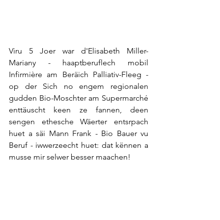
Viru 5 Joer war d'Elisabeth Miller-
Mariany - haaptberuflech mobil 
Infirmière am Beräich Palliativ-Fleeg - 
op der Sich no engem regionalen 
gudden Bio-Moschter am Supermarché 
enttäuscht keen ze fannen, deen 
sengen ethesche Wäerter entsrpach 
huet a säi Mann Frank - Bio Bauer vu 
Beruf - iwwerzeecht huet: dat kënnen a 
musse mir selwer besser maachen! 