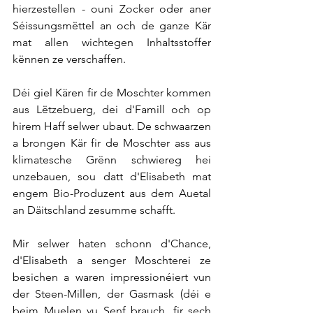
hierzestellen - ouni Zocker oder aner 
Séissungsmëttel an och de ganze Kär 
mat allen wichtegen Inhaltsstoffer 
kënnen ze verschaffen.
Déi giel Kären fir de Moschter kommen 
aus Lëtzebuerg, dei d'Famill och op 
hirem Haff selwer ubaut. De schwaarzen 
a brongen Kär fir de Moschter ass aus 
klimatesche Grënn schwiereg hei 
unzebauen, sou datt d'Elisabeth mat 
engem Bio-Produzent aus dem Auetal 
an Däitschland zesumme schafft.
Mir selwer haten schonn d'Chance, 
d'Elisabeth a senger Moschterei ze 
besichen a waren impressionéiert vun 
der Steen-Millen, der Gasmask (déi e 
beim Muelen vu Senf brauch, fir sech 