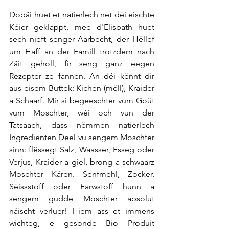
Dobäi huet et natierlech net déi eischte 
Kéier geklappt, mee d'Elisbath huet 
sech nieft senger Aarbecht, der Hëllef 
um Haff an der Famill trotzdem nach 
Zäit geholl, fir seng ganz eegen 
Rezepter ze fannen. An déi kënnt dir 
aus eisem Buttek: Kichen (mëll), Kraider 
a Schaarf. Mir si begeeschter vum Goût 
vum Moschter, wéi och vun der 
Tatsaach, dass nëmmen natierlech 
Ingredienten Deel vu sengem Moschter 
sinn: flëssegt Salz, Waasser, Esseg oder 
Verjus, Kraider a giel, brong a schwaarz 
Moschter Kären. Senfmehl, Zocker, 
Séissstoff oder Farwstoff hunn a 
sengem gudde Moschter absolut 
näischt verluer! Hiem ass et immens 
wichteg, e gesonde Bio Produit 