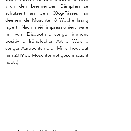
virun den brennenden Dämpfen ze 
schützen) an den 30kg-Fässer, an 
deenen de Moschter 8 Woche laang 
lagert. Nach méi impressioniert ware 
mir vum Elisabeth a senger immens 
positiv a frëndlecher Art a Weis a 
senger Aarbechtsmoral. Mir si frou, dat 
him 2019 de Moschter net geschmaacht 
huet :)