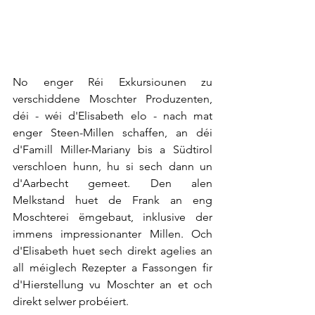
No enger Réi Exkursiounen zu 
verschiddene Moschter Produzenten, 
déi - wéi d'Elisabeth elo - nach mat 
enger Steen-Millen schaffen, an déi 
d'Famill Miller-Mariany bis a Südtirol 
verschloen hunn, hu si sech dann un 
d'Aarbecht gemeet. Den alen 
Melkstand huet de Frank an eng 
Moschterei ëmgebaut, inklusive der 
immens impressionanter Millen. Och 
d'Elisabeth huet sech direkt agelies an 
all méiglech Rezepter a Fassongen fir 
d'Hierstellung vu Moschter an et och 
direkt selwer probéiert. 