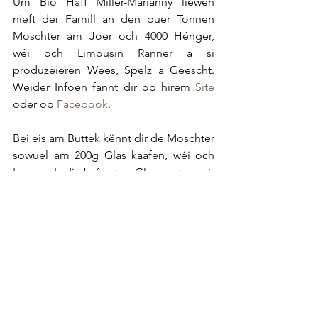
Um Bio Haff Miller-Marianny liewen 
nieft der Famill an den puer Tonnen 
Moschter am Joer och 4000 Hénger, 
wéi och Limousin Ranner a si 
produzéieren Wees, Spelz a Geescht. 
Weider Infoen fannt dir op hirem 
Site
oder op 
Facebook
.
Bei eis am Buttek kënnt dir de Moschter 
sowuel am 200g Glas kaafen, wéi och 
'en vrac': dir bréngt e Glas mat a mir 
fëllen et iech op. Net nëmmen kritt dir 
da sou vill Moschter, wéi der grad 
braucht - d'Emwëlt gëtt duerch manner 
Verpackung och entlaascht.
Produzenten