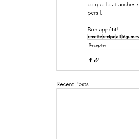
ce que les tranches 
persil.
Bon appétit!
recette
recipe
ail
légumes
Rezepter
Recent Posts