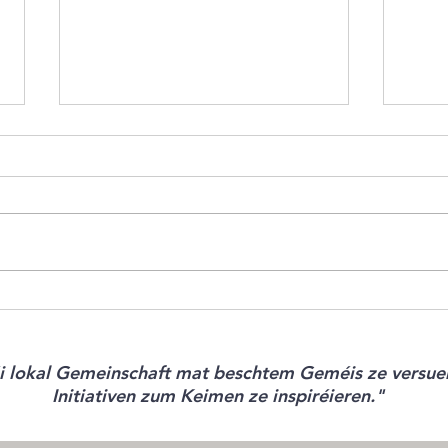
Champignons Gourmets -
Rezep
Collection de Recettes
de po
de ter
caram
déi lokal Gemeinschaft mat beschtem Geméis ze versuer
pomme
Initiativen zum Keimen ze inspiréieren."
Curry