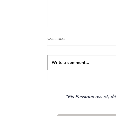
Comments
Write a comment...
Rezepter vun der Woch:
Brochettes de Halloumi et
Shishito, Curry de betteraves,
aubergines et carottes, Nouilles
"Eis Passioun ass et, 
sautées, Salade fraîche de pommes
de terre tièdes et concombres à
l'aneth