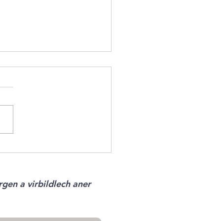
ter vun der Woch: Velouté
timarron, Gratin de pommes
re, fenouil et oignons
élisés, Salade d’endives,
gen a virbildlech aner
s et fanes de carottes &
 de carottes