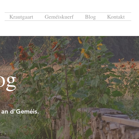
Krautgaart
Geméiskuerf
Blog
Kontakt
og
 an d'Geméis.