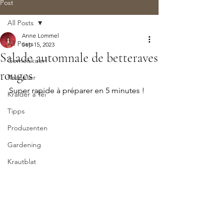
Post
All Posts
Anne Lommel
All Posts
Sep 15, 2023
Salade automnale de betteraves
Geméiskuerf
rouges
Rezepter
Super rapide à préparer en 5 minutes !
Kraider a Téi
Tipps
Produzenten
Gardening
Krautblat